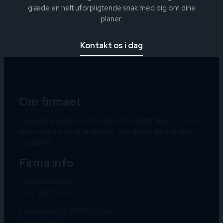
glæde en helt uforpligtende snak med dig om dine
planer.
Kontakt os i dag
Om firmaet
Vi guider dig gennem forløbet fra start til slut, og du er
altid velkommen til at spørge, hvis du har det mindste
spørgsmål.
Firma info
Asbjørns Garage
CVR: 34923035
Solbakkevej 9, 8300 Odder
Find vej her