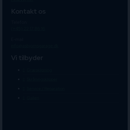
Kontakt os
Telefon:
(+45) 22 17 86 16
E-mail:
info@asbjornsgarage.dk
Vi tilbyder
Græsklipning
Skråningsklipper
Service / Reparation
Galleri